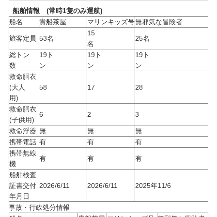
船舶情報 (常時1隻のみ運航)
船名
貴船茶屋
マリンキッズ号
無邪気な冒険者
15
旅客定員
53名
25名
名
総トン
19ト
19ト
19ト
数
ン
ン
救命胴衣
(大人
58
17
28
用)
救命胴衣
6
2
3
(子供用)
救命浮器
無
無
無
携帯電話
有
有
有
携帯無線
有
有
有
機
船舶検査
証書交付
2026/6/11
2026/6/11
2025年11/6
年月日
事故・行政処分情報