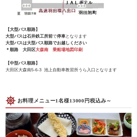
【大型バス順路】
大型バスは石井鉄工所前
で
停車
となります
大型バスは大型バス順路でお越しください
＊順路 大田区
大森南 乗船場地図印刷
【中型バス順路】
大田区大森南5-6-3 池上自動車教習所うら入口となります
お料理メニュー1名様13000円税込み～