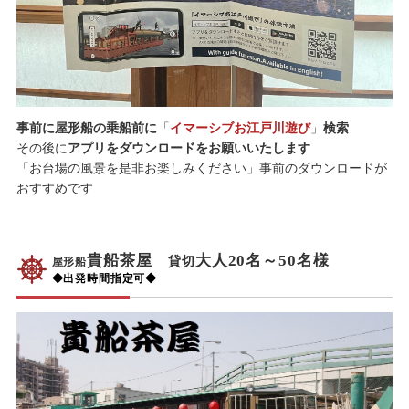
事前に屋形船の乗船前に
「
イマーシブお江戸川遊び
」
検索
その後に
アプリをダウンロードをお願いいたします
「お台場の風景を是非お楽しみください」事前のダウンロードが
おすすめです
貴船茶屋
大人20名～50名様
貸切
屋形船
◆出発時間指定可◆