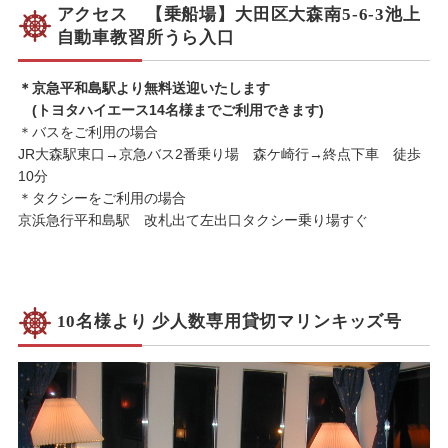
アクセス 【乗船場】大田区大森南5-6-3池上
自動車教習所うら入口
＊京急平和島駅より無料送迎いたします
(トヨタハイエース14名様までご利用できます)
＊バスをご利用の場合
JR大森駅東口→京急バス2番乗り場 森ケ崎行→終点下車 徒歩
10分
＊タクシーをご利用の場合
京浜急行平和島駅 改札出て左出口タクシー乗り場すぐ
10名様より 少人数専用貸切マリンキッズ号