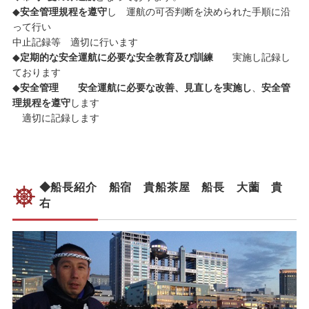
◆
安全管理規程を遵守
し 運航の可否判断を決められた手順に沿
って行い
中止記録等 適切に行います
◆
定期的な安全運航に必要な安全教育及び訓練
実施し記録し
ております
◆
安全管理 安全運航に必要な改善、見直しを実施し
、
安全管
理規程を遵守
します
適切に記録します
◆船長紹介 船宿 貴船茶屋 船長 大薗 貴
右