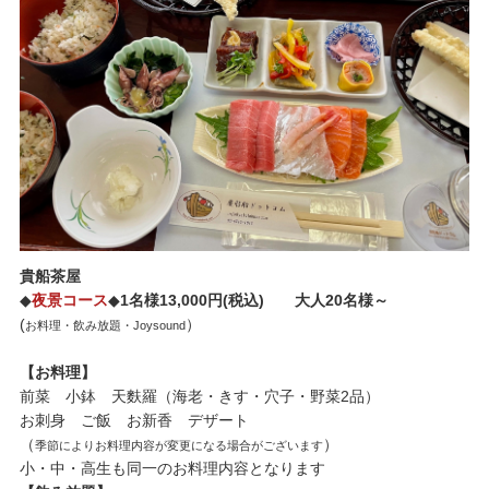
貴船茶屋
◆
夜景コース
◆
1名様13,000円(税込) 大人20名様～
(
）
お料理・飲み放題・Joysound
【お料理】
前菜 小鉢 天麩羅（海老・きす・穴子・野菜2品）
お刺身 ご飯 お新香 デザート
（
）
季節によりお料理内容が変更になる場合がございます
小・中・高生も同一のお料理内容となります