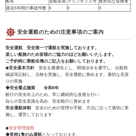
船名
貴船茶屋
マリンキッズ号
無邪気な冒険者
過去5年間の事故件数
0
0
0
安全運航のための注意事項のご案内
安全運航 安全第一で運航を実施しております。
楽しい船旅のため皆様のご協力のほどお願いいたします。
ご予約時に乗船名簿のご記入をお願いしております。
◆安全基本方針
安全を最優先とし、関係法令を遵守し、出航前
確認等記録し、点検を実施し、安全運航に努めます。適切な見張
りの実施
◆安全重点施策 令和8年
航行の安全向上のため、常に継続的な改善を行い
自らの安全意識を高め、安全航行に努めます
安全運航体制
安全のための管理や手順、方法に沿って適切に実
施し、運営しております
◆
安全管理規程
◆常時1隻のみ運航
となっております。