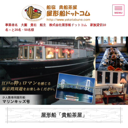
屋形船 貸切 
事業者名 大薗 貴右 船主 株式会社屋形船ドットコム 家族貸切10
名～と20名・50名様
屋形船 貸切 貴船茶屋
貴船茶屋 20～50名
家族貸切少人数
安全情報
ご予約・お問い合わせ
屋形船
「
貴船茶屋
」