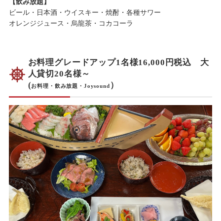
【飲み放題】
ビール・日本酒・ウイスキー・焼酎・各種サワー
オレンジジュース・烏龍茶・コカコーラ
お料理
グレードアップ
1名様
16,000円税込
大
人
貸切20名様～
(
）
お料理・飲み放題・Joysound