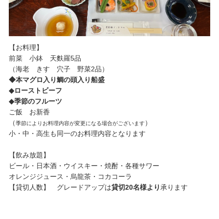
【お料理】
前菜 小鉢 天麩羅5品
（海老 きす 穴子 野菜2品）
◆本マグロ入り鯛の頭入り船盛
◆ローストビーフ
◆季節のフルーツ
ご飯 お新香
（
）
季節によりお料理内容が変更になる場合がございます
小・中・高生も同一のお料理内容となります
【飲み放題】
ビール・日本酒・ウイスキー・焼酎・各種サワー
オレンジジュース・烏龍茶・コカコーラ
【貸切人数】 グレードアップは
貸切20名様より
承ります