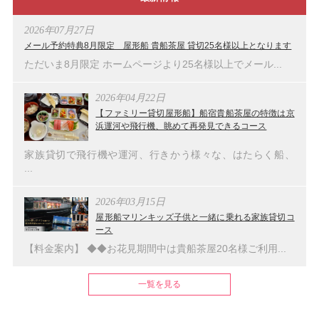
2026年07月27日
メール予約特典8月限定 屋形船 貴船茶屋 貸切25名様以上となります
ただいま8月限定 ホームページより25名様以上でメール...
2026年04月22日
【ファミリー貸切屋形船】船宿貴船茶屋の特徴は京
浜運河や飛行機、眺めて再発見できるコース
家族貸切で飛行機や運河、行きかう様々な、はたらく船、
...
2026年03月15日
屋形船マリンキッズ子供と一緒に乗れる家族貸切コ
ース
【料金案内】 ◆◆お花見期間中は貴船茶屋20名様ご利用...
一覧を見る