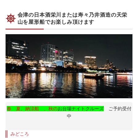
会津
の日本酒栄川または寿々乃井酒造の天栄
山を
屋形船で
お楽しみ頂けます
春 夏、納涼船 、秋の
お台場ナイトクルーズ
ご予約受付
中
みどころ