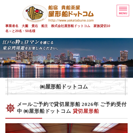
屋形船 貸切 
事業者名 大薗 貴右 船主 株式会社屋形船ドットコム 家族貸切10
名～と20名・50名様
屋形船 貸切 貴船茶屋
貴船茶屋 20～50名
家族貸切少人数
安全情報
㈱屋形船ドットコム
ご予約・お問い合わせ
メールご予約で貸切屋形船 2026年 ご予約受付
中 ㈱屋形船ドットコム
貸切屋形船