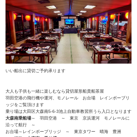
いい船出に貸切ご予約承ります
大人も子供も一緒に楽しむなら貸切屋形船貴船茶屋
羽田空港の飛行機や運河、モノレール お台場 レインボーブリ
ッジをご覧頂けます
乗り場は大田区大森南5-6-3池上自動車教習所うら入口となります
大森南乗船場
～ 羽田空港 ～ 東京 京浜運河 モノレールに
沿って航行 ～
お台場～レインボーブリッジ ～ 東京タワー 晴海 豊洲