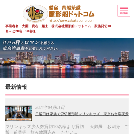
屋形船 貸切 
事業者名 大薗 貴右 船主 株式会社屋形船ドットコム 家族貸切10
名～と20名・50名様
屋形船 貸切 貴船茶屋
貴船茶屋 20～50名
家族貸切少人数
安全情報
最新情報
ご予約・お問い合わせ
2024年04月01日
日曜日は家族で貸切屋形船マリンキッズ 東京お台場夜景
マリンキッズ少人数貸切10名様より貸切 天麩羅 お刺身 ご
飯 前菜等 飲み放題込み ただい...