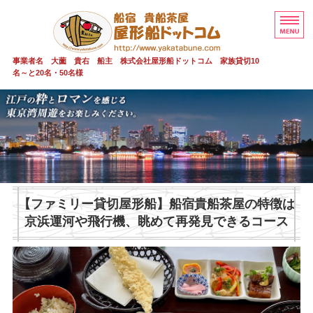
屋形船 貸切 
事業者名 大薗 貴右 船主 株式会社屋形船ドットコム 家族貸切10
名～と20名・50名様
屋形船 貸切 貴船茶屋
貴船茶屋 20～50名
家族貸切少人数
安全情報
【ファミリー貸切屋形船】船宿貴船茶屋の特徴は
京浜運河や飛行機、眺めて再発見できるコース
ご予約・お問い合わせ