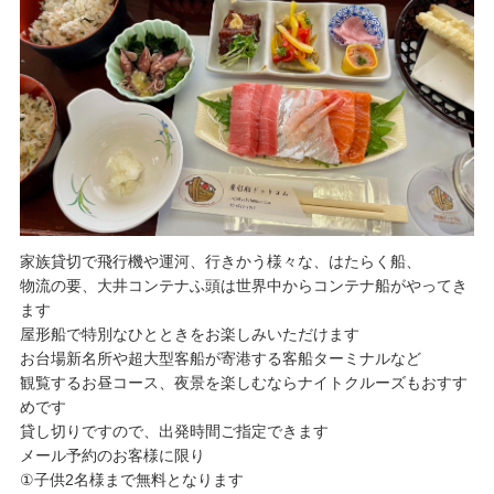
家族貸切で飛行機や運河、行きかう様々な、はたらく船、
物流の要、大井コンテナふ頭は世界中からコンテナ船がやってき
ます
屋形船で特別なひとときをお楽しみいただけます
お台場新名所や超大型客船が寄港する客船ターミナルなど
観覧するお昼コース、夜景を楽しむならナイトクルーズもおすす
めです
貸し切りですので、出発時間ご指定できます
メール予約のお客様に限り
①子供2名様まで無料となります